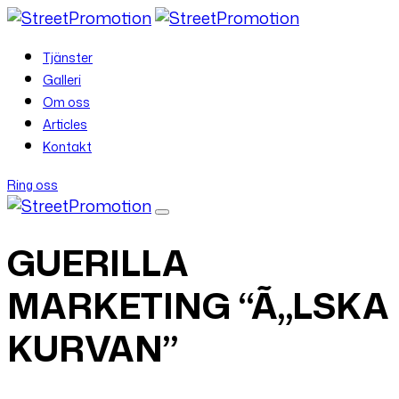
Tjänster
Galleri
Om oss
Articles
Kontakt
Ring oss
GUERILLA
MARKETING “Ã„LSKA
KURVAN”