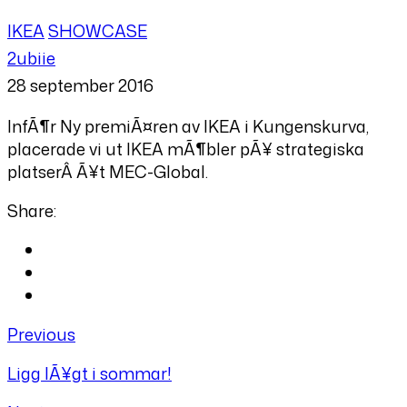
IKEA
SHOWCASE
2ubiie
28 september 2016
InfÃ¶r Ny premiÃ¤ren av IKEA i Kungenskurva,
placerade vi ut IKEA mÃ¶bler pÃ¥ strategiska
platserÂ Ã¥t MEC-Global.
Share:
Previous
Ligg lÃ¥gt i sommar!