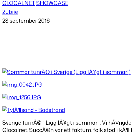
GLOCALNET
SHOWCASE
2ubiie
28 september 2016
Sverige turnÃ© ” Ligg lÃ¥gt i sommar “. Vi hÃ¤ngd
Glocalnet. SuccÃ©n var ett faktum, folk stod i kÃ¶ f