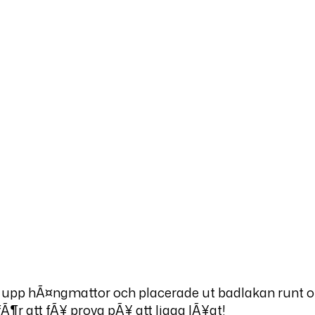
e upp hÃ¤ngmattor och placerade ut badlakan runt o
Ã¶r att fÃ¥ prova pÃ¥ att ligga lÃ¥gt!