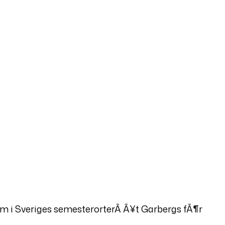
m i Sveriges semesterorterÂ Ã¥t Garbergs fÃ¶r